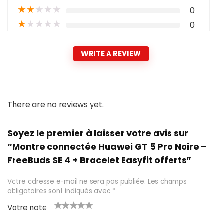
★
★
★
★
★
0
★
★
★
★
★
0
WRITE A REVIEW
There are no reviews yet.
Soyez le premier à laisser votre avis sur
“Montre connectée Huawei GT 5 Pro Noire –
FreeBuds SE 4 + Bracelet Easyfit offerts”
Votre adresse e-mail ne sera pas publiée.
Les champs
obligatoires sont indiqués avec
*
Votre note
1
2 ét
3 étoil
4 étoile
5 étoiles