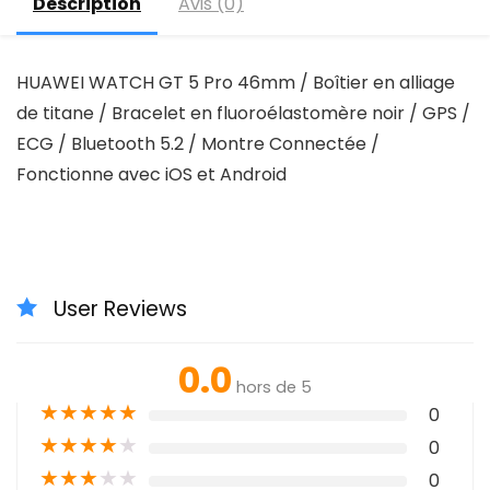
Description
Avis (0)
HUAWEI WATCH GT 5 Pro 46mm / Boîtier en alliage
de titane / Bracelet en fluoroélastomère noir / GPS /
ECG / Bluetooth 5.2 / Montre Connectée /
Fonctionne avec iOS et Android
User Reviews
0.0
hors de 5
★
★
★
★
★
0
★
★
★
★
★
0
★
★
★
★
★
0