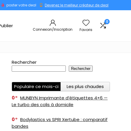
poster votre deal
Devenez le meilleur créateur de deal
0
Publier
Connexion/Inscription
Favoris
Rechercher
Rechercher
Populaire ce mois-ci
Les plus chaudes
0
MUNBYN Imprimante d’étiquettes 4×6 —
Le turbo des colis à domicile
0
Bodylastics vs SPRI Xertube : comparatif
bandes