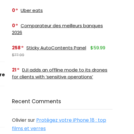
0
Uber eats
0
Comparateur des meilleurs banques
2026
258
Sticky AutoContents Panel
$59.99
$77.99
21
DJI adds an offline mode to its drones
re
for clients with ‘sensitive operations’
Recent Comments
Olivier
sur
Protégez votre iPhone 18 : top
films et verres